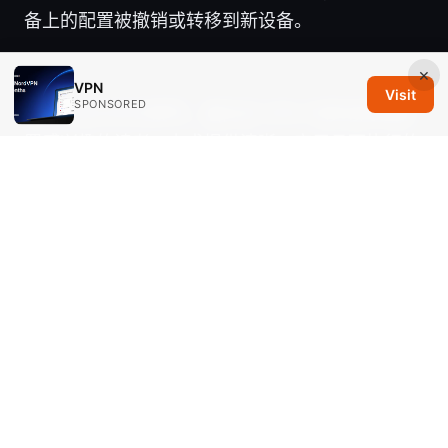
备上的配置被撤销或转移到新设备。
×
VPN
Visit
SPONSORED
注：本文以中文撰写，面向对 VPN 与移动网络配
置感兴趣的读者，力求提供清晰、实用且可执行的
操作步骤与注意事项。若你对 VPN 的选择、定
价、各项功能差异有更多需求，欢迎在下方留言提
问，我们会结合实际使用场景给出最贴近你需求的
建议。
Sources:
南科大 vpn 完整指南：在校园网内外安全使用、
设置步骤、隐私保护、常见问题与速度优化
Vpn for edge
Proton vpn netshield：全面解析
其广告拦截与恶意软件防护功能，