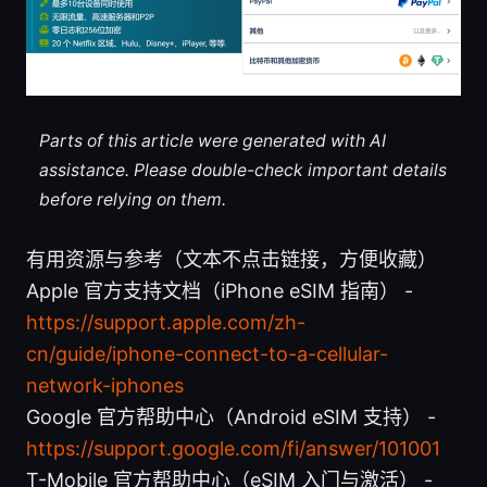
Parts of this article were generated with AI
assistance. Please double-check important details
before relying on them.
有用资源与参考（文本不点击链接，方便收藏）
Apple 官方支持文档（iPhone eSIM 指南） -
https://support.apple.com/zh-
cn/guide/iphone-connect-to-a-cellular-
network-iphones
Google 官方帮助中心（Android eSIM 支持） -
https://support.google.com/fi/answer/101001
T-Mobile 官方帮助中心（eSIM 入门与激活） -