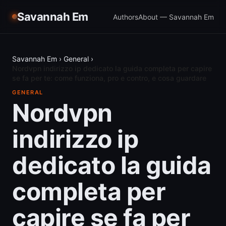
Savannah Em
Authors
About — Savannah Em
Savannah Em
›
General
›
Nordvpn indirizzo ip dedicato la guida completa per capire
se fa per te: come funziona, pro e contro, e cosa guardare
GENERAL
Nordvpn
indirizzo ip
dedicato la guida
completa per
capire se fa per