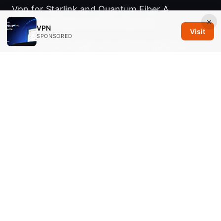
Vpn for Starlink and Quantum Fiber A
×
Complete Guide to Online Security
VPN
Visit
SPONSORED
Vpn microsoft edge: the ultimate guide to
using a VPN with Microsoft Edge on Windows
10/11 for privacy, speed, and unlocks
Nordvpn amazon fire tablet setup 2026
Nordvpn vs Surfshark What Reddit Users
Really Think in 2026: A Real-World, Deep-Dive
Comparison
サイトから「vpnプロキシ検出」と表示される本
当: VPN検出の仕組みと対策ガイド 最新動向を含
む実務解説2025年版
Windowsでvpn接続を確実に検出・確認する方法