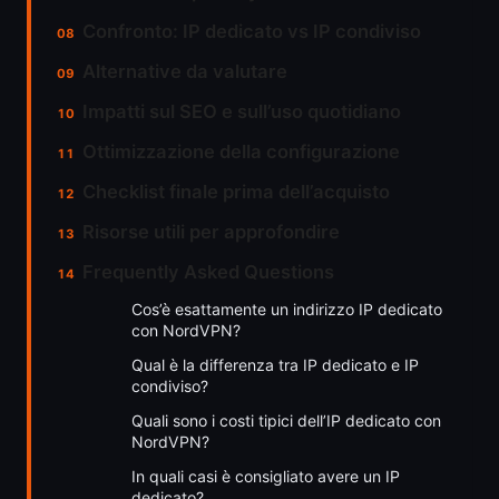
Confronto: IP dedicato vs IP condiviso
Alternative da valutare
Impatti sul SEO e sull’uso quotidiano
Ottimizzazione della configurazione
Checklist finale prima dell’acquisto
Risorse utili per approfondire
Frequently Asked Questions
Cos’è esattamente un indirizzo IP dedicato
con NordVPN?
Qual è la differenza tra IP dedicato e IP
condiviso?
Quali sono i costi tipici dell’IP dedicato con
NordVPN?
In quali casi è consigliato avere un IP
dedicato?