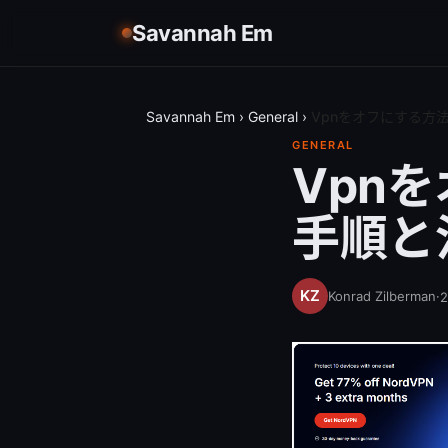
Savannah Em
Savannah Em
›
General
›
Vpnをオフにする方
GENERAL
Vpn
手順と
Konrad Zilberman
·