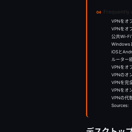
Frequently
VPNを
VPNを
公共Wi-
Windo
iOSとAn
ルーター
VPNを
VPNの
VPNを
VPNを
VPNの
Sources:
デスクトップ