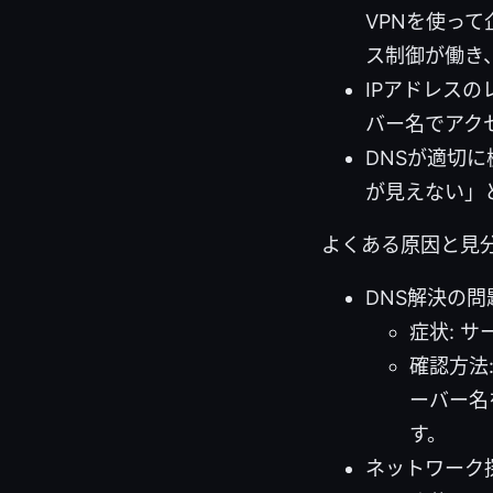
VPNを使っ
ス制御が働き
IPアドレス
バー名でアク
DNSが適切
が見えない」
よくある原因と見
DNS解決の問
症状: 
確認方法:
ーバー名
す。
ネットワーク探索