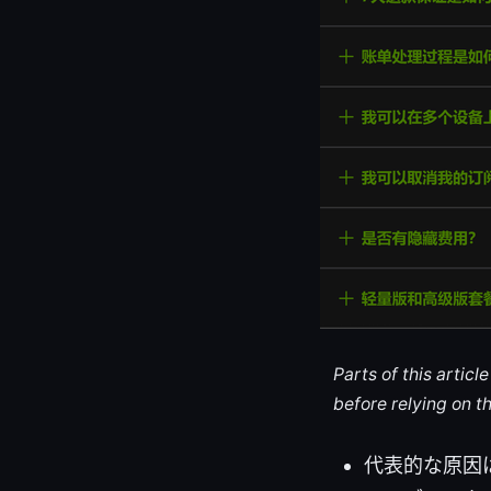
Parts of this artic
before relying on t
代表的な原因