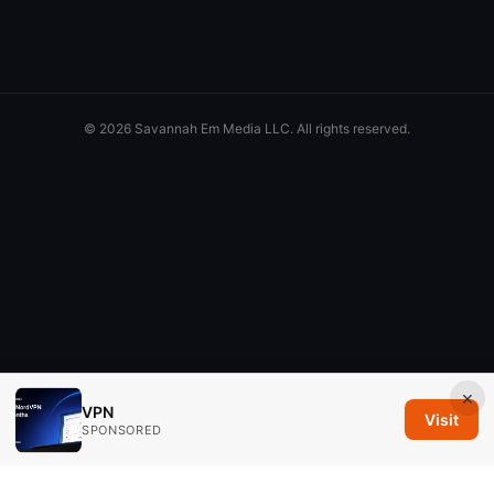
© 2026 Savannah Em Media LLC. All rights reserved.
×
VPN
Visit
SPONSORED