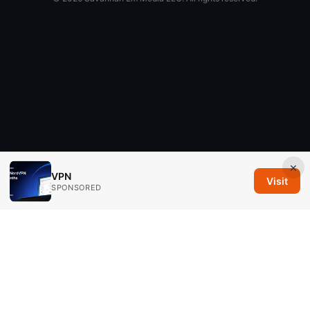
×
VPN
Visit
SPONSORED
Savannah Em Media LLC
294 Washington Street, Suite 740
Boston, MA, 02108
US
editorial@savannahem.com
+1-617-555-0124