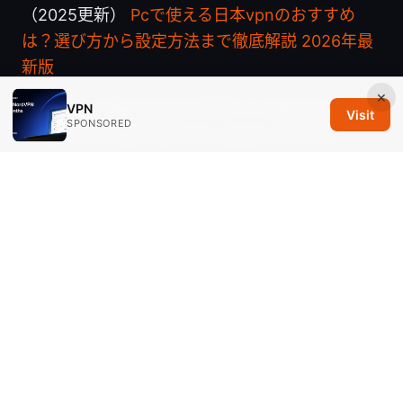
（2025更新）
Pcで使える日本vpnのおすすめ
は？選び方から設定方法まで徹底解説 2026年最
新版
×
Zoog vpn edge review 2025: in-depth guide to
VPN
Visit
SPONSORED
Zoog VPN Edge features, speed, security,
pricing, setup and comparisons
© 2026 Savannah Em Media LLC. All rights reserved.
Savannah Em Media LLC
294 Washington Street, Suite 740
Boston, MA, 02108
US