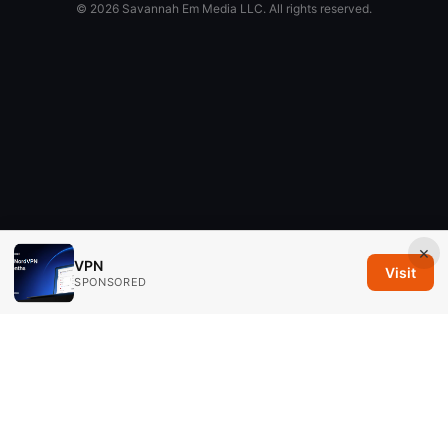
© 2026 Savannah Em Media LLC. All rights reserved.
×
VPN
Visit
SPONSORED
Savannah Em Media LLC
294 Washington Street, Suite 740
Boston, MA, 02108
US
editorial@savannahem.com