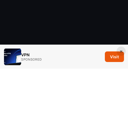
×
VPN
Visit
SPONSORED
Savannah Em Media LLC
294 Washington Street, Suite 740
Boston, MA, 02108
US
editorial@savannahem.com
+1-617-555-0124
About
Privacy Policy
Terms of Use