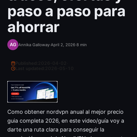
paso a paso para
ahorrar
Annika Galloway
·
April 2, 2026
·
8
min
Published:
2026-04-02
·
Last updated:
2026-05-10
Como obtener nordvpn anual al mejor precio
guia completa 2026, en este video/guía voy a
darte una ruta clara para conseguir la