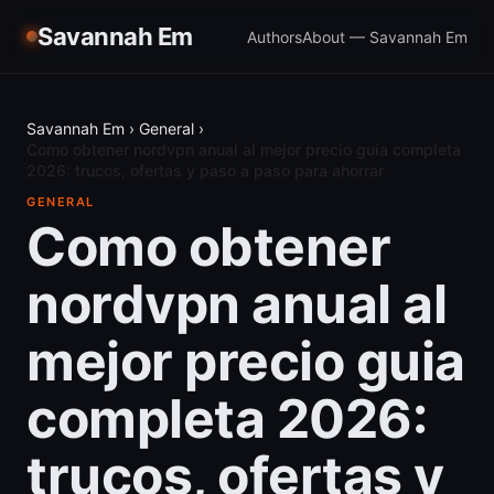
Savannah Em
Authors
About — Savannah Em
Savannah Em
›
General
›
Como obtener nordvpn anual al mejor precio guia completa
2026: trucos, ofertas y paso a paso para ahorrar
GENERAL
Como obtener
nordvpn anual al
mejor precio guia
completa 2026:
trucos, ofertas y