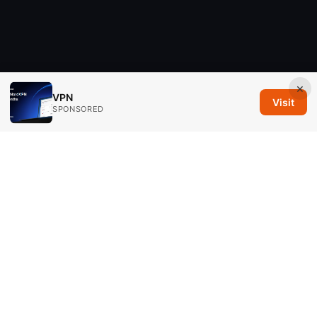
×
VPN
Visit
SPONSORED
Savannah Em Media LLC
294 Washington Street, Suite 740
Boston, MA, 02108
US
editorial@savannahem.com
+1-617-555-0124
About
Privacy Policy
Terms of Use