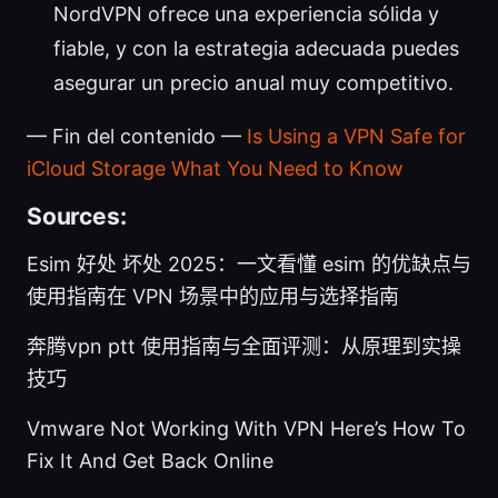
NordVPN ofrece una experiencia sólida y
fiable, y con la estrategia adecuada puedes
asegurar un precio anual muy competitivo.
— Fin del contenido —
Is Using a VPN Safe for
iCloud Storage What You Need to Know
Sources:
Esim 好处 坏处 2025：一文看懂 esim 的优缺点与
使用指南在 VPN 场景中的应用与选择指南
奔腾vpn ptt 使用指南与全面评测：从原理到实操
技巧
Vmware Not Working With VPN Here’s How To
Fix It And Get Back Online