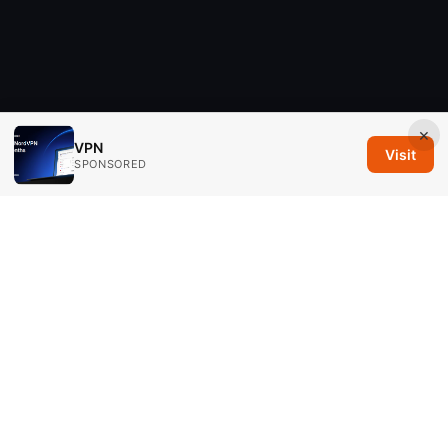
×
VPN
Visit
SPONSORED
Savannah Em Media LLC
294 Washington Street, Suite 740
Boston, MA, 02108
US
editorial@savannahem.com
+1-617-555-0124
About
Privacy Policy
Terms of Use