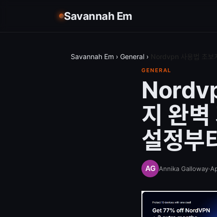
Savannah Em
Savannah Em
›
General
›
Nordvpn 사용법 초
GENERAL
Nord
지 완벽
설정부터
Annika Galloway
·
Ap