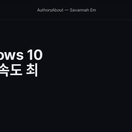
Authors
About — Savannah Em
ws 10
 속도 최