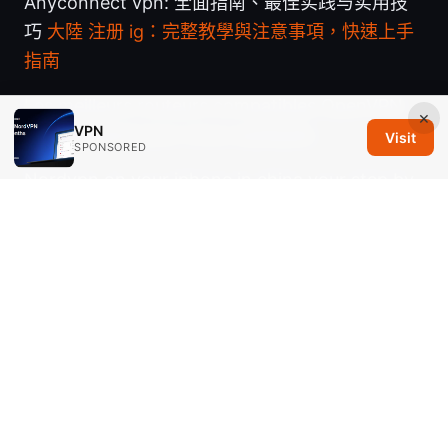
Anyconnect vpn: 全面指南、最佳实践与实用技
巧
大陸 注册 ig：完整教學與注意事項，快速上手
指南
Les meilleurs routeurs compatibles OpenVPN
×
VPN
et WireGuard pour Linux expliqués
Visit
SPONSORED
Nordvpn on your iphone in china your step by
step guide to staying connected
Streaming services not working with vpn heres
how to fix it: Quick fixes, tips, and VPN tips for
smooth streaming
© 2026 Savannah Em Media LLC. All rights reserved.