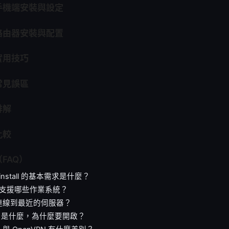
手機端安裝與設定
路由器安裝與配置
實用技巧
常見誤區
排解
比較
FAQ）
n install 的基本需求是什麼？
PN 支援哪些作業系統？
連線到最近的伺服器？
witch 是什麼，為什麼要開啟？