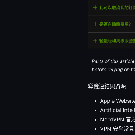
Parts of this artic
before relying on t
導覽連結與資源
Apple Websit
Artificial Int
NordVPN 官方
VPN 安全常見問題 -