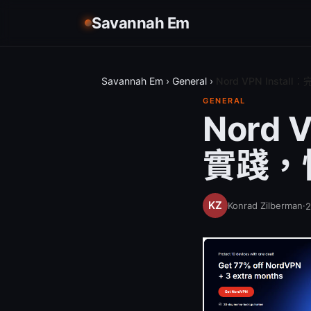
Savannah Em
Savannah Em
›
General
›
Nord VPN Ins
GENERAL
Nord
實踐，
Konrad Zilberman
·