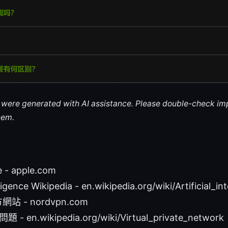
le were generated with AI assistance. Please double-check im
hem.
e - apple.com
elligence Wikipedia - en.wikipedia.org/wiki/Artificial_in
網站 - nordvpn.com
 en.wikipedia.org/wiki/Virtual_private_network