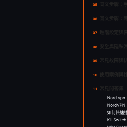
圖文步驟：
圖文步驟：
進階設定與
安全與隱私
常見故障與
使用案例與
常見問答集（
Nord vp
NordV
如何快速
Kill S