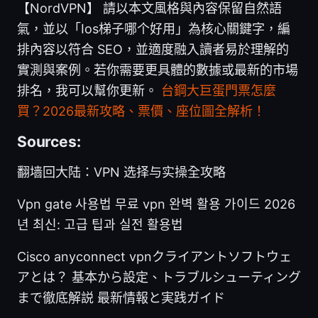
【NordVPN】 請以本文風格與內容保留自然語
氣，並以「Ios梯子哪个好用」為核心關鍵字，編
排內容以符合 SEO，並適度融入讀者易於理解的
實測與案例。若你需要更具體的數據或最新的市場
排名，我可以幫你更新。
台鋼大巨蛋門票怎麼
買？2026最新攻略、票價、座位圖全解析！
Sources:
翻墙回大陆：VPN 选择与实操全攻略
Vpn gate 사용법 무료 vpn 완벽 활용 가이드 2026
년 최신: 고급 팁과 실전 활용법
Cisco anyconnect vpnクライアントソフトウェ
アとは？ 基本から設定、トラブルシューティング
まで徹底解説 最新情報と実践ガイド