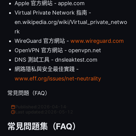
Apple 官方網站 - apple.com
Virtual Private Network 指南 -
en.wikipedia.org/wiki/Virtual_private_netwo
rk
WireGuard 官方網站 -
www.wireguard.com
OpenVPN 官方網站 - openvpn.net
DNS 測試工具 - dnsleaktest.com
網路隱私與安全最佳實踐 -
www.eff.org/issues/net-neutrality
常見問題（FAQ）
Published:
2026-04-14
·
Last updated:
2026-05-12
常見問題集（FAQ）