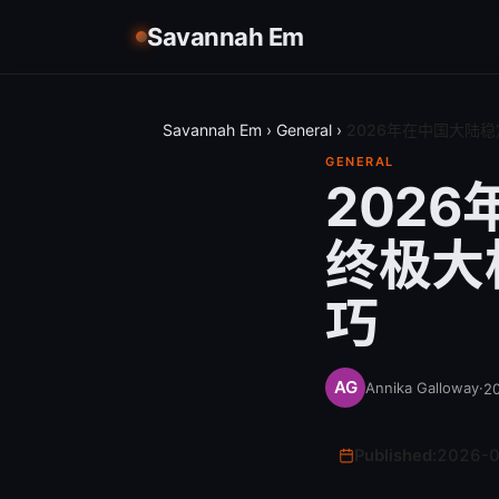
Savannah Em
Savannah Em
›
General
›
2026年在中国大陆
GENERAL
202
终极大
巧
Annika Galloway
·
2
Published:
2026-