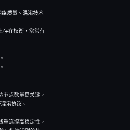
网络质量、混淆技术
上存在权衡，常常有
。
。
边节点数量更关键。
自研混淆协议。
线重连提高稳定性。