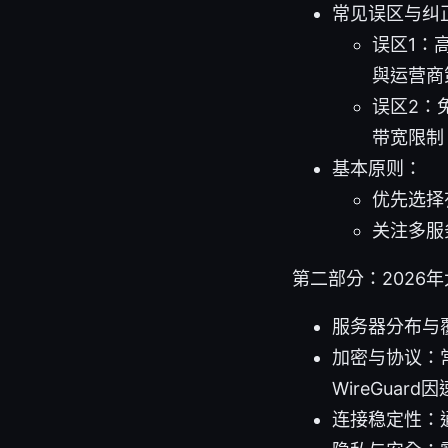
常见误区与纠
误区1：
與运营商
误区2：
带宽限制
基本原则：
优先选择
关注多服
第二部分：2026
服务器分布与
加密与协议：常见
WireGua
连接稳定性：