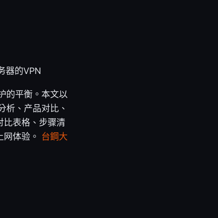
器的VPN
护的平衡。本文以
求分析、产品对比、
对比表格、步骤清
上网体验。
台鋼大