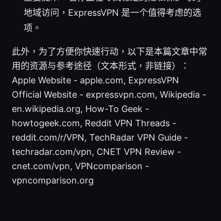
地域访问，ExpressVPN 是一个值得考虑的选
项。
此外，为了方便你快速行动，以下是本篇文章中常
用的资源与参考途径（文本形式，非链接）：
Apple Website - apple.com, ExpressVPN
Official Website - expressvpn.com, Wikipedia -
en.wikipedia.org, How-To Geek -
howtogeek.com, Reddit VPN Threads -
reddit.com/r/VPN, TechRadar VPN Guide -
techradar.com/vpn, CNET VPN Review -
cnet.com/vpn, VPNcomparison -
vpncomparison.org