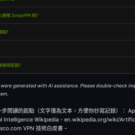
le were generated with AI assistance. Please double-check im
hem.
閱讀的起點（文字僅為文本，方便你抄寫記錄）： Apple W
l Intelligence Wikipedia - en.wikipedia.org/wiki/Artific
isco.com VPN 技術白皮書 -