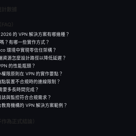
統計數據
FAQ）
ny 2026 的 VPN 解決方案有哪幾種？
A 嗎？有哪一些實作方式？
isco 環境中實現零信任架構？
雲端資源怎麼設計路徑以降低延遲？
VPN 的性能瓶頸？
權限原則在 VPN 的實作要點？
端點裝置不合規時的連線限制？
署需要多長時間完成？
日誌與監控符合合規需求？
教育機構的 VPN 解決方案範例？
不作為正式結論）