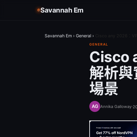
Savannah Em
Savannah Em
›
General
›
Cisco any 20
GENERAL
Cisc
解析與
場景
Annika Galloway
·
2