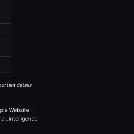
portant details
ebsite -
ial_intelligence