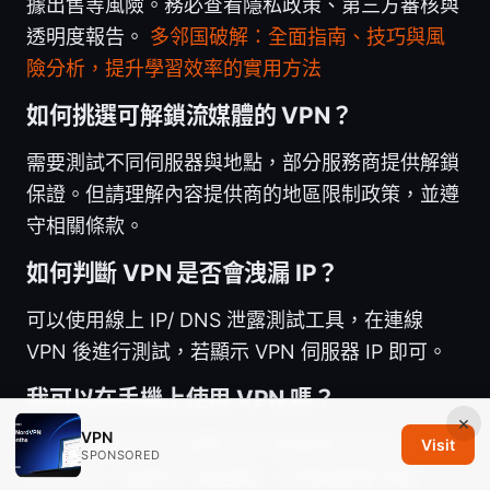
據出售等風險。務必查看隱私政策、第三方審核與
透明度報告。
多邻国破解：全面指南、技巧與風
險分析，提升學習效率的實用方法
如何挑選可解鎖流媒體的 VPN？
需要測試不同伺服器與地點，部分服務商提供解鎖
保證。但請理解內容提供商的地區限制政策，並遵
守相關條款。
如何判斷 VPN 是否會洩漏 IP？
可以使用線上 IP/ DNS 泄露測試工具，在連線
VPN 後進行測試，若顯示 VPN 伺服器 IP 即可。
我可以在手機上使用 VPN 嗎？
×
VPN
可以，市面上的大多數 VPN 都支援 iOS 與
Visit
SPONSORED
Android，並提供一鍵連線、分割隧道等功能。