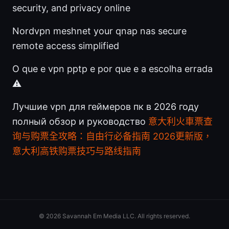
security, and privacy online
Nordvpn meshnet your qnap nas secure
remote access simplified
O que e vpn pptp e por que e a escolha errada
⚠️
Лучшие vpn для геймеров пк в 2026 году
полный обзор и руководство
意大利火車票查
询与购票全攻略：自由行必备指南 2026更新版，
意大利高铁购票技巧与路线指南
© 2026 Savannah Em Media LLC. All rights reserved.