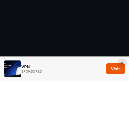
×
VPN
Visit
SPONSORED
Savannah Em Media LLC
294 Washington Street, Suite 740
Boston, MA, 02108
US
editorial@savannahem.com
+1-617-555-0124
About
Privacy Policy
Terms of Use