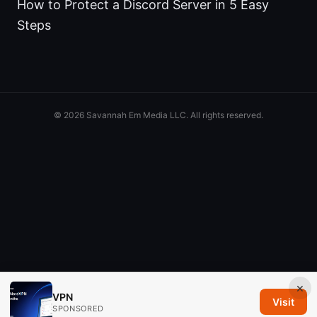
How to Protect a Discord Server in 5 Easy
Steps
© 2026 Savannah Em Media LLC. All rights reserved.
×
VPN
Visit
SPONSORED