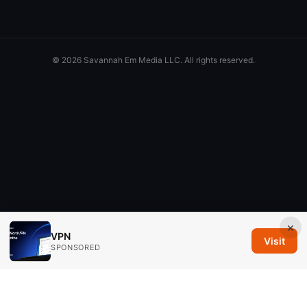
© 2026 Savannah Em Media LLC. All rights reserved.
×
VPN
Visit
SPONSORED
Savannah Em Media LLC