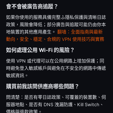
會不會被廣告商追蹤？
如果你使用的服務具備完整ふ隱私保護與清晰日誌
政策，風險會降低；部分廣告與追蹤可能仍由你本
地裝置的其他應用產生。
翻墙：全面指南與最新
動向，安全、穩定、合規的 VPN 使用技巧與實務
如何處理公用 Wi-Fi 的風險？
使用 VPN 或代理可以在公用網路上增加保護；同
時避免登入敏感帳戶與避免在不安全的網路中傳遞
敏感資訊。
購買前我該問供應商哪些問題？
問清楚：是否有零日誌政策、可覆蓋的裝置數、伺
服器地點、是否有 DNS 洩漏防護、Kill Switch、
價格與退款政策。