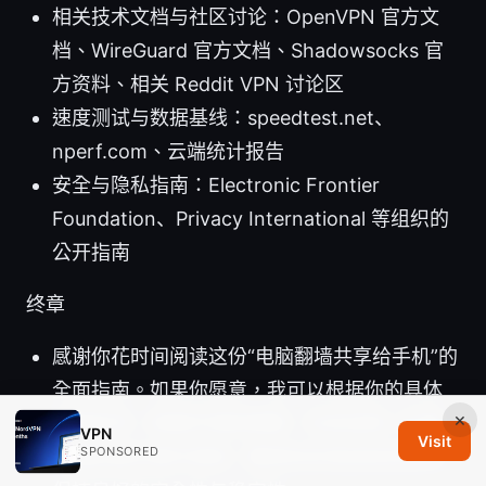
相关技术文档与社区讨论：OpenVPN 官方文
档、WireGuard 官方文档、Shadowsocks 官
方资料、相关 Reddit VPN 讨论区
速度测试与数据基线：speedtest.net、
nperf.com、云端统计报告
安全与隐私指南：Electronic Frontier
Foundation、Privacy International 等组织的
公开指南
终章
感谢你花时间阅读这份“电脑翻墙共享给手机”的
全面指南。如果你愿意，我可以根据你的具体
×
设备型号、网络环境和预算，为你定制一份更
VPN
Visit
SPONSORED
详细的逐步操作清单，确保你实现目标的同时