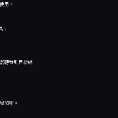
使用。
具。
器轉發到目標網
層加密。