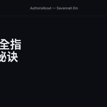
Authors
About — Savannah Em
最全指
秘诀