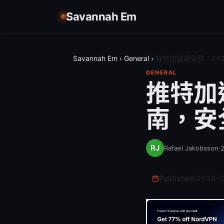
Savannah Em
Savannah Em
›
General
›
推特加速器免费：202
GENERAL
推特加
南，安全
Rafael Jakobsson
·
Published:
2026-