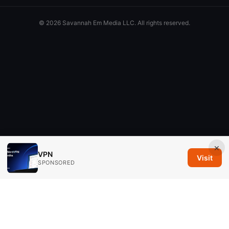
© 2026 Savannah Em Media LLC. All rights reserved.
×
VPN
Visit
SPONSORED
Savannah Em Media LLC
294 Washington Street, Suite 740
Boston, MA, 02108
US