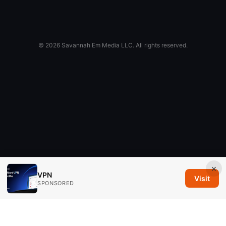
© 2026 Savannah Em Media LLC. All rights reserved.
×
VPN
Visit
SPONSORED
Savannah Em Media LLC