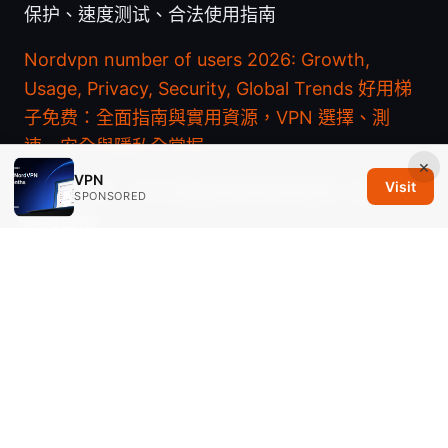
保护、速度测试、合法使用指南
Nordvpn number of users 2026: Growth,
Usage, Privacy, Security, Global Trends
好用梯
子免费：全面指南與實用資源，VPN 選擇、測
速、安全與隱私全掌握
×
VPN
Visit
好用的梯子：VPN 選購全解與實測指南，讓你上
SPONSORED
網更自由
Avg ultimate vpn review is it really worth your
money
全球vpn排行：2025/2026 年度最佳 VPN 全面评
测、速度、隐私、解锁与性价比对比