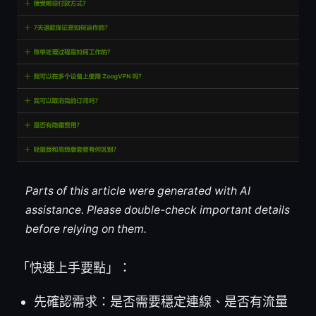
Parts of this article were generated with AI
assistance. Please double-check important details
before relying on them.
「快速上手要點」：
先確認需求：是否需要穩定連線、是否有流量