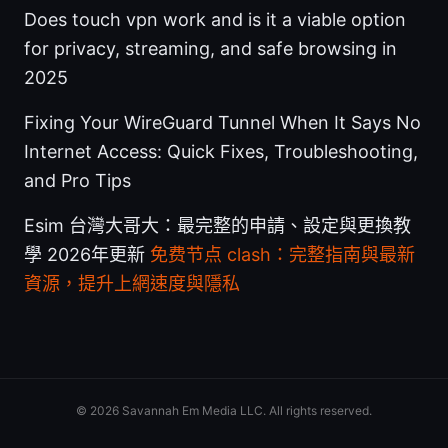
Does touch vpn work and is it a viable option
for privacy, streaming, and safe browsing in
2025
Fixing Your WireGuard Tunnel When It Says No
Internet Access: Quick Fixes, Troubleshooting,
and Pro Tips
Esim 台灣大哥大：最完整的申請、設定與更換教
學 2026年更新
免费节点 clash：完整指南與最新
資源，提升上網速度與隱私
© 2026 Savannah Em Media LLC. All rights reserved.