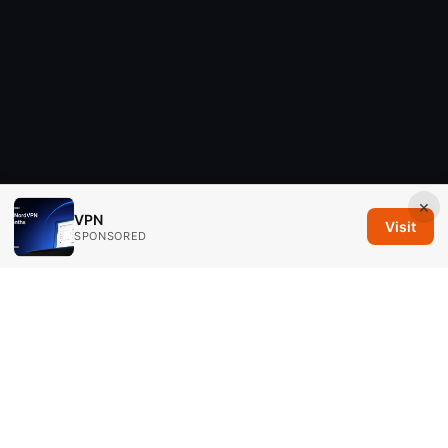
×
VPN
Visit
SPONSORED
Savannah Em Media LLC
294 Washington Street, Suite 740
Boston, MA, 02108
US
editorial@savannahem.com
+1-617-555-0124
About
Privacy Policy
Terms of Use