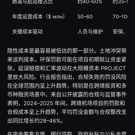
跑道与航站楼占比
约40–60%
约35–50
年度运营成本（$ млн）
50–60
70–100
关键成本驱动
人员与维护
安保、能
隐性成本是最容易被低估的那一部分。土地冲突带
来谈判成本，环保罚款可能在项目初期就让资金紧
张，延误赔偿和汇率波动在大规模资本 PROJECT
里放大风险。行业报告指出，合规失败的罚没风险
在全球范围内呈上升趋势，特别是在跨境投资和多
币种融资场景中。来自公开披露的合规与监管事件
表明，2024–2025 年间，跨境机场项目的罚款和
合规成本呈上升趋势，平均罚没金额与合规整改支
出同比增长约28–46%。
在资金筹集方面，银行贷款、政府补贴与公私合营