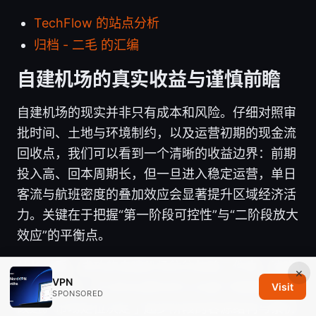
TechFlow 的站点分析
归档 - 二毛 的汇编
自建机场的真实收益与谨慎前瞻
自建机场的现实并非只有成本和风险。仔细对照审
批时间、土地与环境制约，以及运营初期的现金流
回收点，我们可以看到一个清晰的收益边界：前期
投入高、回本周期长，但一旦进入稳定运营，单日
客流与航班密度的叠加效应会显著提升区域经济活
力。关键在于把握“第一阶段可控性”与“二阶段放大
效应”的平衡点。
从长远看，成功的自建机场往往依赖三件事：清晰
×
VPN
的市场定位、灵活的运营协同以及基于数据的持续
Visit
SPONSORED
改进。市场定位决定了起步阶段的客源结构与票价