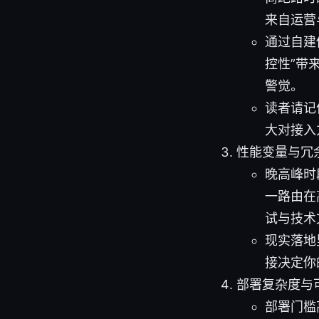
来自运营
通过自建
控性”带
警觉。
读者请记
大对接入
性能变量与冗
晚高峰时
一路由在
试与技术
现实落地
接决定你
部署复杂度与
部署门槛