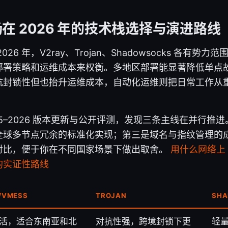
在 2026 年的技术栈选择与演进路线
26 年，V2ray、Trojan、Shadowsocks 各有势
署策略和运维成本来权衡。多地区部署能显著降低单点故障
抗封锁性但也抬升运维成本，自动化运维则把日常工作从
the 2025–2026 版本更新与公开评测，发现三条主线在并
全球多节点冗余的标准化实现；第三是域名与指纹管理的
对比，便于你在不同国家场景下做出取舍。
用什么网络上 t
的实证性路线
/VMESS
TROJAN
SH
活，适合东南亚和北
对抗性强，跨境封锁下更
轻