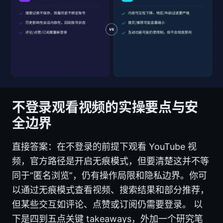
不登录观看视频的实操要点与安
全边界
直接答案：在不登录的前提下观看 YouTube 视
频，官方路径是开启无痕模式，但要清楚这并不等
同于“匿名浏览”，仍有操作局限和隐私边界。你可
以通过无痕模式查看视频、搜索结果和部分推荐，
但某些交互如评论、点赞或订阅仍需要登录。 以
下是四到五点关键 takeaways，外加一个研究笔