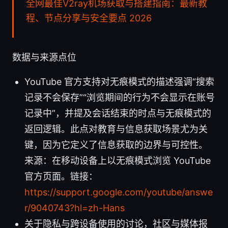
全网最佳V2ray机场获取与搭建指南：最新教
程、节点分享与安全要点 2026
数据与来源点位
YouTube 官方支持对无痕模式的描述强调“搜索
记录不会保存”“浏览期间的行为不会显示在账号
记录中”，并提及会话结束的时点与无痕模式的
返回逻辑。此点对教育与信息获取场景尤为关
键，因为它定义了信息获取的边界与可控性。
来源：在移动设备上以无痕模式浏览 YouTube
官方页面。链接：
https://support.google.com/youtube/answe
r/9040743?hl=zh-Hans
关于隐私与跨设备使用的讨论，社区与媒体报