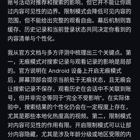
账号活动对推荐和搜索的影响，但它并不能让你跳
过内容可见性的边界。限制模式会降低可见内容的
范围，但不能给出完整的观看自由。幕后机制则靠
缓存、历史记录和当前登录状态共同决定你看到的
内容清单与个性化。
我从官方文档与多方评测中梳理出三个关键点。第
一，无痕模式对搜索记录与观看记录的影响是局部
的。官方说明在 Android 设备上开启无痕模式
后，屏幕顶部会提示当前处于无痕状态，且无痕会
让搜索记录不保存，观看历史在会话中不关联到账
号，但并非完全等同于“完全不受影响”。在实际体
验中，搜索结果的个性化仍会在一定程度上存在，
尤其是那些本地化热度高的视频。第二，限制模式
对内容可见性的作用有限。开启限制模式可以让部
分内容隐藏，尤其是涉及年龄分级或地区受限的内