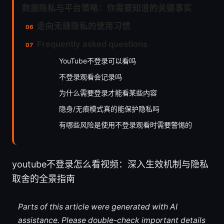
数据隐私与平台策略：你需要知道的关键事实
走向无缝隐私的使用习惯
Frequently asked questions
YouTube不登录可以看吗
不登录观看会记录吗
为什么需要登录才能看某些内容
隐身/无痕模式真的能保护隐私吗
有哪些风险是使用不登录观看时需要警惕的
youtube不登录怎么看视频：深入生效机制与隐私
取舍的全景指南
Parts of this article were generated with AI
assistance. Please double-check important details