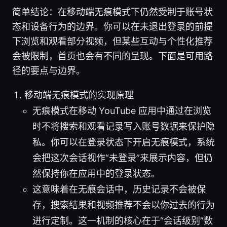
简单结论：在移动端无痕模式下仍然受制于账号状
态和设备行为的边界。你可以在未退出登录的前提
下浏览和观看部分视频，但某些互动与个性化推荐
会被限制，首页也会有不同的呈现。下面是可用路
径的要点与边界。
移动端无痕模式的实现原理
无痕模式在移动 YouTube 应用中通过在浏览
时不将搜索和观看记录写入账号数据来保护隐
私。你可以在登录状态下开启无痕模式，系统
会把这次会话视作“未登录”来展示内容，但仍
然保持你在应用中的登录状态。
这意味着在无痕会话中，历史记录不会被保
存，搜索结果和视频推荐不会以你过去的行为
进行定制。这一机制的核心在于“会话级别”数