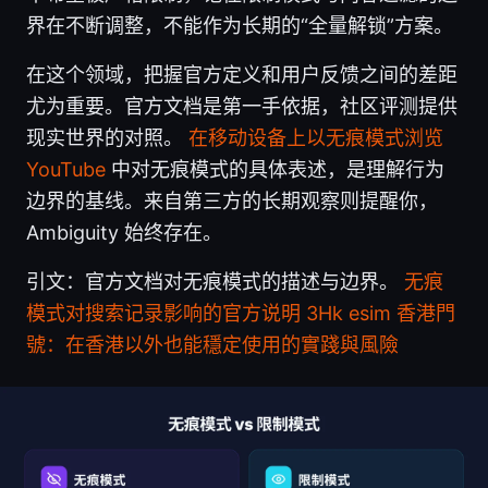
界在不断调整，不能作为长期的“全量解锁”方案。
在这个领域，把握官方定义和用户反馈之间的差距
尤为重要。官方文档是第一手依据，社区评测提供
现实世界的对照。
在移动设备上以无痕模式浏览
YouTube
中对无痕模式的具体表述，是理解行为
边界的基线。来自第三方的长期观察则提醒你，
Ambiguity 始终存在。
引文：官方文档对无痕模式的描述与边界。
无痕
模式对搜索记录影响的官方说明
3Hk esim 香港門
號：在香港以外也能穩定使用的實踐與風險