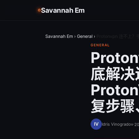
Savannah Em
Savannah Em
›
General
›
Protonvpn 连不
GENERAL
Prot
底解决连
Prot
复步骤
Idris Vinogradov
·
2