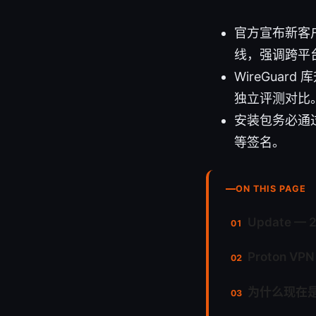
官方宣布新客户端
线，强调跨平
WireGua
独立评测对比
安装包务必通过
等签名。
ON THIS PAGE
Update — 
Proton V
为什么现在是 P