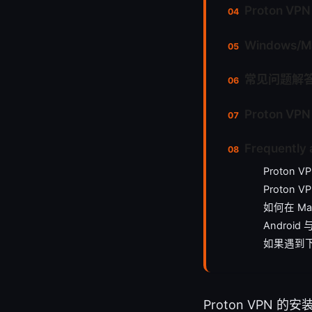
Proton 
Windows
常见问题解答
Proton
Frequently 
Proton
Proton
如何在 Ma
Android
如果遇到
Proton VP