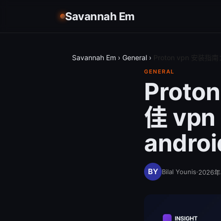
Savannah Em
Savannah Em
›
General
›
Proton vpn 安装指南
GENERAL
Prot
佳 vpn
andr
Bilal Younis
·
2026