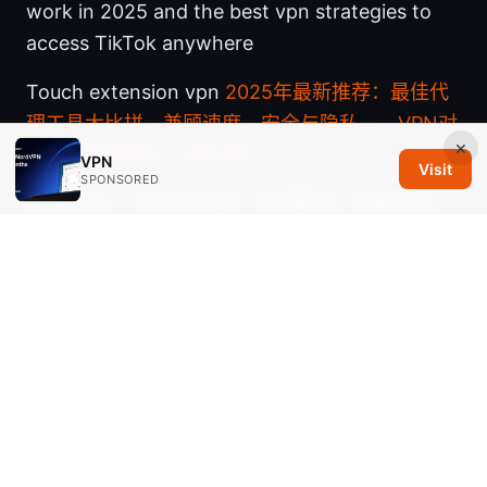
work in 2025 and the best vpn strategies to
access TikTok anywhere
Touch extension vpn
2025年最新推荐：最佳代
理工具大比拼，兼顾速度、安全与隐私——VPN对
×
比、流媒体解锁、隐私保护
VPN
Visit
SPONSORED
快 连 vpn 一 亩 三 分 地：全面教程、速度优化、
隐私保护与跨设备使用指南
Does vpn work anywhere in the world: a
comprehensive guide to global access, geo-
blocks, streaming, and security
© 2026 Savannah Em Media LLC. All rights reserved.