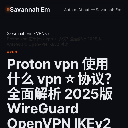
Savannah Em
Authors
About — Savannah Em
Savannah Em
›
VPNs
›
Proton vpn 使用什么 vpn ⭐ 协议？全面解析 2025版
WireGuard OpenVPN IKEv2 对比
VPNS
Proton vpn 使用
什么 vpn ⭐ 协议？
全面解析 2025版
WireGuard
OpenVPN IKEv2