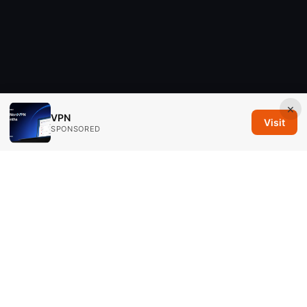
×
VPN
Visit
SPONSORED
Savannah Em Media LLC
294 Washington Street, Suite 740
Boston, MA, 02108
US
editorial@savannahem.com
+1-617-555-0124
About
Privacy Policy
Terms of Use