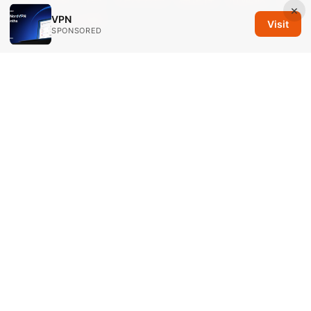
×
球覆盖、订阅源
VPN
Visit
SPONSORED
© 2026 Savannah Em Media LLC. All rights reserved.
Savannah Em Media LLC
294 Washington Street, Suite 740
Boston, MA, 02108
US
editorial@savannahem.com
+1-617-555-0124
About
Privacy Policy
Terms of Use