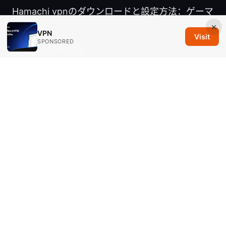
Hamachi vpnのダウンロードと設定方法：ゲーマ
ーやリモー
×
VPN
Visit
SPONSORED
Japan vpn reddit
© 2026 Savannah Em Media LLC. All rights reserved.
Savannah Em Media LLC
294 Washington Street, Suite 740
Boston, MA, 02108
US
editorial@savannahem.com
+1-617-555-0124
About
Privacy Policy
Terms of Use