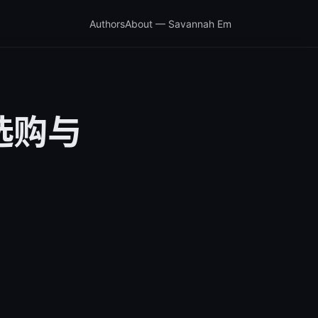
Authors
About — Savannah Em
选购与