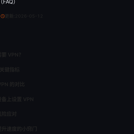
FAQ）
·
更新:
2026-05-12
要 VPN？
的关键指标
PN 的对比
备上设置 VPN
风险应对
提升速度的小窍门