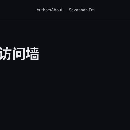
Authors
About — Savannah Em
全访问墙