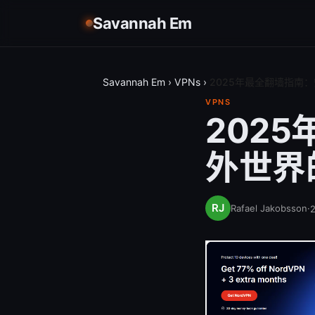
Savannah Em
Savannah Em
›
VPNs
›
2025年最全翻墙指南
VPNS
202
外世界
Rafael Jakobsson
·