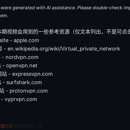
le were generated with AI assistance. Please double-check im
hem.
本期视频会用到的一些参考资源（仅文本列出，不是可点
site - apple.com
- en.wikipedia.org/wiki/Virtual_private_network
 nordvpn.com
 openvpn.net
站 - expressvpn.com
- surfshark.com
 - protonvpn.com
 vyprvpn.com
·
更新:
2026-05-12