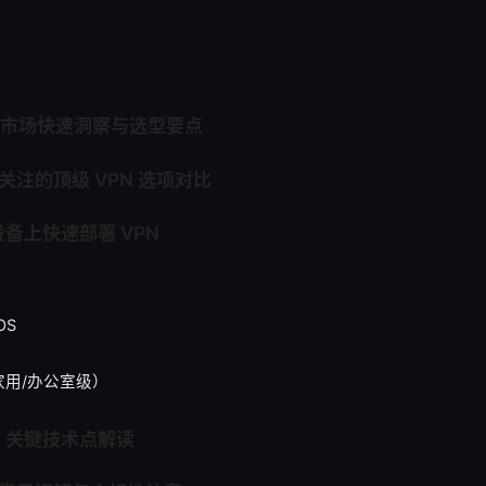
PN市场快速洞察与选型要点
关注的顶级 VPN 选项对比
备上快速部署 VPN
dOS
家用/办公室级）
：关键技术点解读