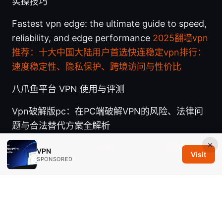
实操技巧
Fastest vpn edge: the ultimate guide to speed,
reliability, and edge performance
2025翻墙vpn
推荐：十大中国大陆用户首选快连稳定vpn排行：
速度稳定性、隐私保护、跨境访问与性价比
八爪鱼平台 VPN 使用与评测
Vpn破解版pc：在PC端破解VPN的风险、法律问
题与合法替代方案全解析
×
Iphoneのvpnマークが表示されない？原因と対処
VPN
Visit
SPONSORED
法、正し