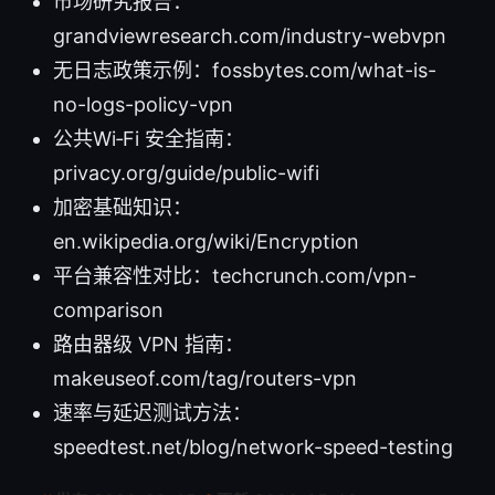
市场研究报告：
grandviewresearch.com/industry-webvpn
无日志政策示例：fossbytes.com/what-is-
no-logs-policy-vpn
公共Wi‑Fi 安全指南：
privacy.org/guide/public-wifi
加密基础知识：
en.wikipedia.org/wiki/Encryption
平台兼容性对比：techcrunch.com/vpn-
comparison
路由器级 VPN 指南：
makeuseof.com/tag/routers-vpn
速率与延迟测试方法：
speedtest.net/blog/network-speed-testing