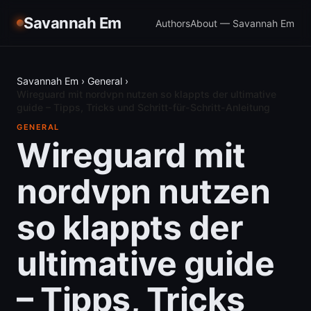
Savannah Em
Authors
About — Savannah Em
Savannah Em
›
General
›
Wireguard mit nordvpn nutzen so klappts der ultimative
guide – Tipps, Tricks und Schritt-für-Schritt-Anleitung
GENERAL
Wireguard mit
nordvpn nutzen
so klappts der
ultimative guide
– Tipps, Tricks