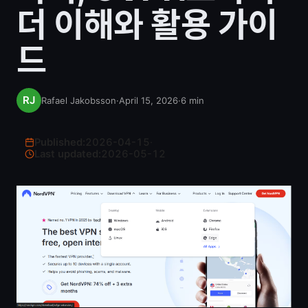
더 이해와 활용 가이
드
Rafael Jakobsson
·
April 15, 2026
·
6
min
Published:
2026-04-15
·
Last updated:
2026-05-12