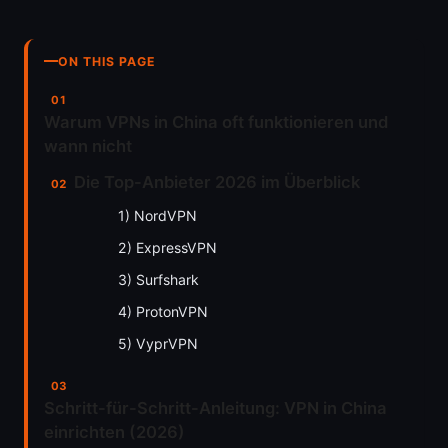
ON THIS PAGE
Warum VPNs in China oft funktionieren und
wann nicht
Die Top-Anbieter 2026 im Überblick
1) NordVPN
2) ExpressVPN
3) Surfshark
4) ProtonVPN
5) VyprVPN
Schritt-für-Schritt-Anleitung: VPN in China
einrichten (2026)