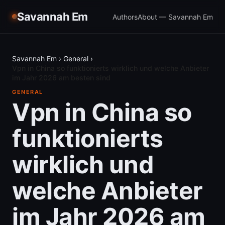
Savannah Em
Authors
About — Savannah Em
Savannah Em
›
General
›
Vpn in China so funktionierts wirklich und welche Anbieter
im Jahr 2026 am besten sind
GENERAL
Vpn in China so
funktionierts
wirklich und
welche Anbieter
im Jahr 2026 am