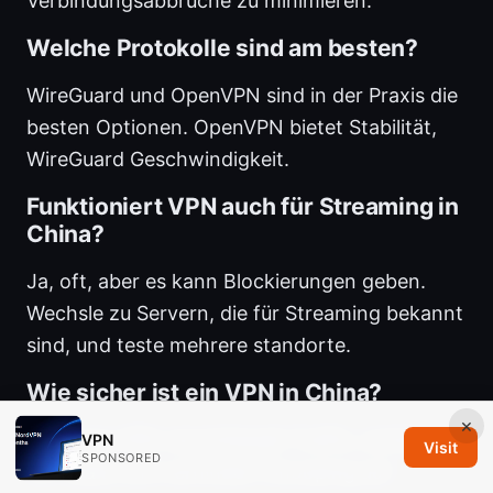
Verbindungsabbrüche zu minimieren.
Welche Protokolle sind am besten?
WireGuard und OpenVPN sind in der Praxis die
besten Optionen. OpenVPN bietet Stabilität,
WireGuard Geschwindigkeit.
Funktioniert VPN auch für Streaming in
China?
Ja, oft, aber es kann Blockierungen geben.
Wechsle zu Servern, die für Streaming bekannt
sind, und teste mehrere standorte.
Wie sicher ist ein VPN in China?
×
Ein gutes VPN verschlüsselt Traffic, schützt
VPN
Visit
SPONSORED
vor Leaks und verhindert Snooping auf