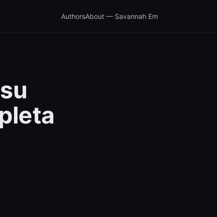
Authors
About — Savannah Em
 su
pleta