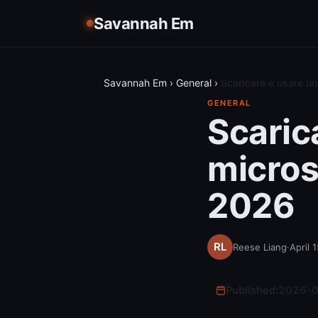
Savannah Em
Savannah Em
›
General
›
Scaricare e usare u
GENERAL
Scaric
micros
2026
Reese Liang
·
April 
Published:
2026-