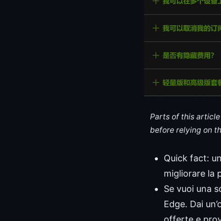
Parts of this artic
before relying on t
Quick fact: un
migliorare la
Se vuoi una s
Edge. Dai un’o
offerte e prov