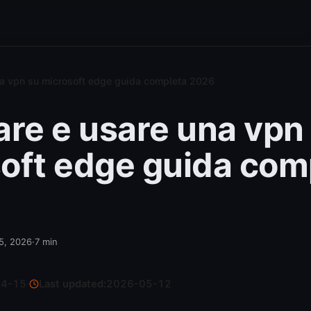
na vpn su microsoft edge guida completa 2026
are e usare una vpn
oft edge guida com
15, 2026
·
7
min
04-15
·
Last updated:
2026-05-12