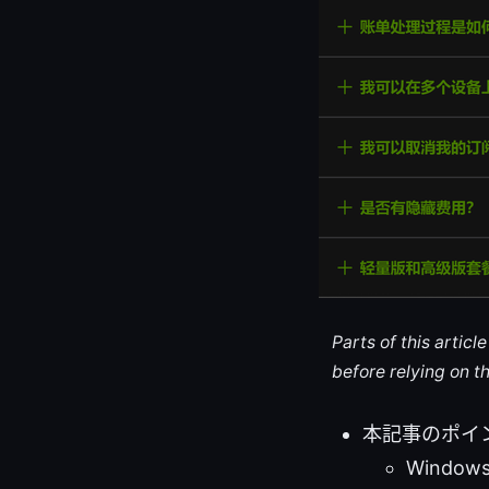
Parts of this artic
before relying on t
本記事のポイ
Windo