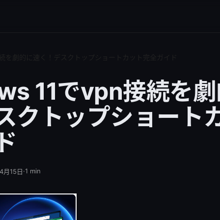
vpn接続を劇的に速く！デスクトップショートカット完全ガイド
ows 11でvpn接続を
スクトップショート
ド
·
1
min
年4月15日