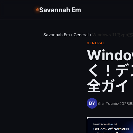
Savannah Em
Savannah Em
›
General
›
Windows 11で
GENERAL
Wind
く！デ
全ガイ
Bilal Younis
·
2026