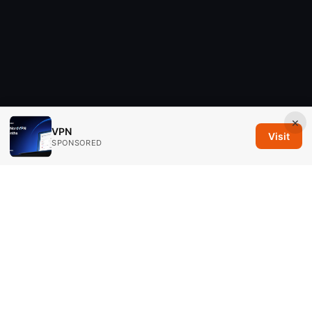
×
VPN
Visit
SPONSORED
Savannah Em Media LLC
294 Washington Street, Suite 740
Boston, MA, 02108
US
editorial@savannahem.com
+1-617-555-0124
About
Privacy Policy
Terms of Use